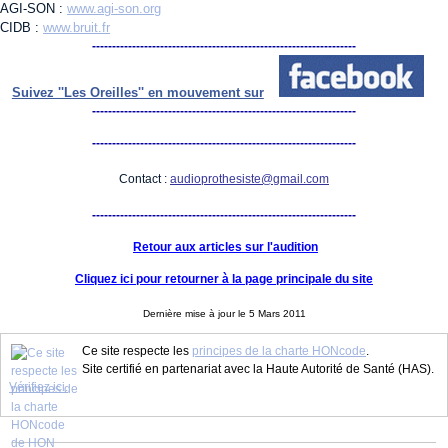
AGI-SON :
www.agi-son.org
CIDB :
www.bruit.fr
------------------------------------------------------------------
Suivez ''Les Oreilles'' en mouvement sur
------------------------------------------------------------------
------------------------------------------------------------------
Contact :
audioprothesiste@gmail.com
------------------------------------------------------------------
Retour aux articles sur l'audition
Cliquez ici pour retourner à la page principale du site
Dernière mise à jour le 5 Mars 2011
Ce site respecte les
principes de la charte HONcode
.
Site certifié en partenariat avec la Haute Autorité de Santé (HAS).
Vérifiez ici.