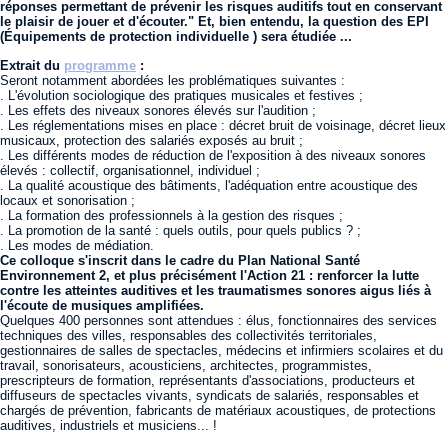
réponses permettant de prévenir les risques auditifs tout en conservant
le plaisir de jouer et d'écouter." Et, bien entendu, la question des EPI
(Équipements de protection individuelle ) sera étudiée ...
Extrait du
programme
:
Seront notamment abordées les problématiques suivantes :
. L'évolution sociologique des pratiques musicales et festives ;
. Les effets des niveaux sonores élevés sur l'audition ;
. Les réglementations mises en place : décret bruit de voisinage, décret lieux
musicaux, protection des salariés exposés au bruit ;
. Les différents modes de réduction de l'exposition à des niveaux sonores
élevés : collectif, organisationnel, individuel ;
. La qualité acoustique des bâtiments, l'adéquation entre acoustique des
locaux et sonorisation ;
. La formation des professionnels à la gestion des risques ;
. La promotion de la santé : quels outils, pour quels publics ? ;
. Les modes de médiation.
Ce colloque s'inscrit dans le cadre du Plan National Santé
Environnement 2, et plus précisément l'Action 21 : renforcer la lutte
contre les atteintes auditives et les traumatismes sonores aigus liés à
l'écoute de musiques amplifiées.
Quelques 400 personnes sont attendues : élus, fonctionnaires des services
techniques des villes, responsables des collectivités territoriales,
gestionnaires de salles de spectacles, médecins et infirmiers scolaires et du
travail, sonorisateurs, acousticiens, architectes, programmistes,
prescripteurs de formation, représentants d'associations, producteurs et
diffuseurs de spectacles vivants, syndicats de salariés, responsables et
chargés de prévention, fabricants de matériaux acoustiques, de protections
auditives, industriels et musiciens... !