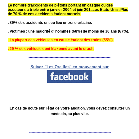
Le nombre d’accidents de piétons portant un casque ou des
écouteurs a triplé entre janvier 2004 et juin 201, aux Etats-Unis. Plus
de 70 % de ces accidents étaient mortels.
. 89% des accidents ont eu lieu en zone urbaine.
. Victimes : une majorité d' hommes (68%) de moins de 30 ans (67%).
. La plupart des véhicules en cause étaient des trains (55%).
. 29 % des véhicules ont klaxonné avant le crash.
------------------------------------------------------------------
Suivez ''Les Oreilles'' en mouvement sur
------------------------------------------------------------------
En cas de doute sur l'état de votre audition, vous devez consulter un
médecin, au plus vite.
------------------------------------------------------------------