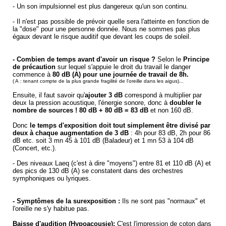
- Un son impulsionnel est plus dangereux qu'un son continu.
- Il n'est pas possible de prévoir quelle sera l'atteinte en fonction de
la "dose" pour une personne donnée. Nous ne sommes pas plus
égaux devant le risque auditif que devant les coups de soleil.
- Combien de temps avant d'avoir un risque ?
Selon le
Principe
de précaution
sur lequel s'appuie le droit du travail le danger
commence à
80 dB (A) pour une journée de travail de 8h.
( A : tenant compte de la plus grande fragilité de l'oreille dans les aigus)...
Ensuite, il faut savoir qu'
ajouter 3 dB
correspond à multiplier par
deux la pression acoustique, l'énergie sonore, donc à
doubler le
nombre de sources ! 80 dB + 80 dB = 83 dB
et non 160 dB.
Donc
le temps d'exposition doit tout simplement être divisé par
deux à chaque augmentation de 3 dB
: 4h pour 83 dB, 2h pour 86
dB etc. soit 3 mn 45 à 101 dB (Baladeur) et 1 mn 53 à 104 dB
(Concert, etc.).
- Des niveaux Laeq (c'est à dire "moyens") entre 81 et 110 dB (A) et
des pics de 130 dB (A) se constatent dans des orchestres
symphoniques ou lyriques.
- Symptômes de la surexposition :
Ils ne sont pas "normaux" et
l'oreille ne s'y habitue pas.
Baisse d'audition (Hypoacousie):
C'est l'impression de coton dans