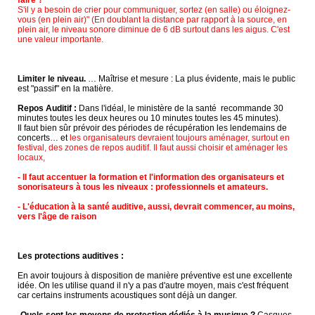
S'il y a besoin de crier pour communiquer, sortez (en salle) ou éloignez-
vous (en plein air)" (En doublant la distance par rapport à la source, en
plein air, le niveau sonore diminue de 6 dB surtout dans les aigus. C'est
une valeur importante.
Limiter le niveau.
… Maîtrise et mesure : La plus évidente, mais le public
est "passif" en la matière.
Repos Auditif :
Dans l'idéal, le ministère de la santé recommande 30
minutes toutes les deux heures ou 10 minutes toutes les 45 minutes).
Il faut bien sûr prévoir des périodes de récupération les lendemains de
concerts… et
les organisateurs devraient toujours aménager, surtout en
festival, des zones de repos auditif. Il faut aussi choisir et aménager les
locaux,
- Il faut accentuer la formation et l'information des organisateurs et
sonorisateurs à tous les niveaux : professionnels et amateurs.
- L'éducation à la santé auditive, aussi, devrait commencer, au moins,
vers l'âge de raison
Les protections auditives :
En avoir toujours à disposition de manière préventive est une excellente
idée. On les utilise quand il n'y a pas d'autre moyen, mais c'est fréquent
car certains instruments acoustiques sont déjà un danger.
-Quels sont les moyens de protection dédiés à la musique ?
Casques