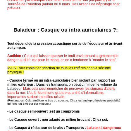
Journée de l'Audition (autour du 8 mars. Des actions de dépistage sont
prévues.
Baladeur : Casque ou intra auriculaires ?:
Tout dépend de la pression acoustique sortie de l'écouteur et arrivant
au tympan.
Audition :
Ceux qui laissent passer le bruit environnant augmentent le
danger auditif : car pour le masquer, on a tendance à "monter le son".
MAIS il faut choisir en fonction de tous les critères dont la sécurité
physique !
- Casque fermé ou un intra-auriculaire bien isolant par rapport au
milieu extérieur :
Dans les transports, on peut diminuer le volume du
baladeur.
Mais cela peut empêcher de percevoir les signaux d'alerte
dans la rue. L'ouïe fournit une grande quantité d'informations,
importantes surtout en milieu urbain.
(Remarques: Cela améliore le bas du spectre. Chez les audioprothésistes possibilité
de faire un embout sur mesure.)
- Le casque semi-ouvert :est un compromis
- Le Casque ouvert : non adapté au milieu bruyant : Chez soi.
- Le Casque à réducteur de bruits : Transports .
Lui aussi, dangereux