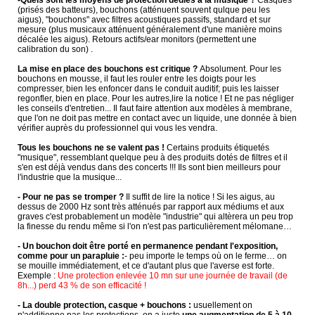
(prisés des batteurs), bouchons (atténuent souvent qulque peu les
aigus), "bouchons" avec filtres acoustiques passifs, standard et sur
mesure (plus musicaux atténuent généralement d'une manière moins
décalée les aigus). Retours actifs/ear monitors (permettent une
calibration du son) .
La mise en place des bouchons est critique ?
Absolument. Pour les
bouchons en mousse, il faut les rouler entre les doigts pour les
compresser, bien les enfoncer dans le conduit auditif; puis les laisser
regonfler, bien en place. Pour les autres,lire la notice ! Et ne pas négliger
les conseils d'entretien... Il faut faire attention aux modèles à membrane,
que l'on ne doit pas mettre en contact avec un liquide, une donnée à bien
vérifier auprès du professionnel qui vous les vendra.
Tous les bouchons ne se valent pas !
Certains produits étiquetés
"musique", ressemblant quelque peu à des produits dotés de filtres et il
s'en est déjà vendus dans des concerts !!! Ils sont bien meilleurs pour
l'industrie que la musique...
- Pour ne pas se tromper ?
Il suffit de lire la notice ! Si les aigus, au
dessus de 2000 Hz sont très atténués par rapport aux médiums et aux
graves c'est probablement un modèle "industrie" qui altèrera un peu trop
la finesse du rendu même si l'on n'est pas particulièrement mélomane…
- Un bouchon doit être porté en permanence pendant l'exposition,
comme pour un parapluie :
- peu importe le temps où on le ferme… on
se mouille immédiatement, et ce d'autant plus que l'averse est forte.
Exemple :
Une protection enlevée 10 mn sur une journée de travail (de
8h...) perd 43 % de son efficacité !
- La double protection, casque + bouchons :
usuellement on
n'additionne pas les protections, on a juste
une augmentation de 5 à 10