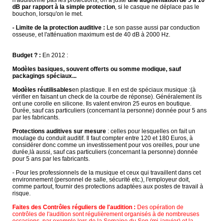
dB par rapport à la simple protection
, si le casque ne déplace pas le
bouchon, lorsqu'on le met.
- Limite de la protection auditive :
Le son passe aussi par conduction
osseuse, et l'atténuation maximum est de 40 dB à 2000 Hz.
Budget ? :
En 2012 :
Modèles basiques, souvent offerts ou somme modique, sauf
packagings spéciaux...
Modèles réutilisables
en plastique. Il en est de spéciaux musique :(à
vérifier en faisant un check de la courbe de réponse). Généralement ils
ont une corolle en silicone. Ils valent environ 25 euros en boutique.
Durée, sauf cas particuliers (concernant la personne) donnée pour 5 ans
par les fabricants.
Protections auditives sur mesure
: celles pour lesquelles on fait un
moulage du conduit auditif. Il faut compter entre 120 et 180 Euros, à
considérer donc comme un investissement pour vos oreilles, pour une
durée,là aussi, sauf cas particuliers (concernant la personne) donnée
pour 5 ans par les fabricants.
- Pour les professionnels de la musique et ceux qui travaillent dans cet
environnement (personnel de salle, sécurité etc.), l'employeur doit,
comme partout, fournir des protections adaptées aux postes de travail à
risque.
Faites des Contrôles réguliers de l'audition :
Des opération de
contrôles de l'audition sont régulièrement organisés à de nombreuses
occasions, par exemple lors de la Semaine du Son (mi-janvier) et la