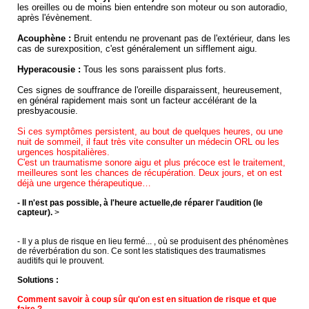
les oreilles ou de moins bien entendre son moteur ou son autoradio,
après l'évènement.
Acouphène :
Bruit entendu ne provenant pas de l'extérieur, dans les
cas de surexposition, c'est généralement un sifflement aigu.
Hyperacousie :
Tous les sons paraissent plus forts.
Ces signes de souffrance de l'oreille disparaissent, heureusement,
en général rapidement mais sont un facteur accélérant de la
presbyacousie.
Si ces symptômes persistent, au bout de quelques heures, ou une
nuit de sommeil, il faut très vite consulter un médecin ORL ou les
urgences hospitalières.
C'est un traumatisme sonore aigu et plus précoce est le traitement,
meilleures sont les chances de récupération. Deux jours, et on est
déjà une urgence thérapeutique…
- Il n'est pas possible, à l'heure actuelle,de réparer l'audition (le
capteur).
>
- Il y a plus de risque en lieu fermé... , où se produisent des phénomènes
de réverbération du son. Ce sont les statistiques des traumatismes
auditifs qui le prouvent.
Solutions :
Comment savoir à coup sûr qu'on est en situation de risque et que
faire ?