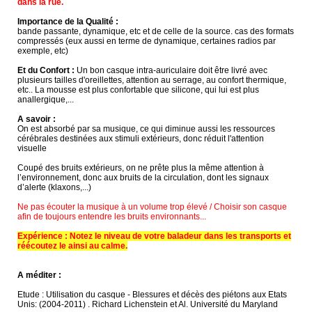
dans la rue.
Importance de la Qualité :
bande passante, dynamique, etc et de celle de la source. cas des formats
compressés (eux aussi en terme de dynamique, certaines radios par
exemple, etc)
Et du Confort :
Un bon casque intra-auriculaire doit être livré avec
plusieurs tailles d'oreillettes, attention au serrage, au confort thermique,
etc.. La mousse est plus confortable que silicone, qui lui est plus
anallergique,...
A savoir :
On est absorbé par sa musique, ce qui diminue aussi les ressources
cérébrales destinées aux stimuli extérieurs, donc réduit l'attention
visuelle
Coupé des bruits extérieurs, on ne prête plus la même attention à
l’environnement, donc aux bruits de la circulation, dont les signaux
d’alerte (klaxons,...)
Ne pas écouter la musique à un volume trop élevé / Choisir son casque
afin de toujours entendre les bruits environnants...
Expérience : Notez le niveau de votre baladeur dans les transports et
réécoutez le ainsi au calme.
A méditer :
Etude : Utilisation du casque - Blessures et décès des piétons aux Etats
Unis: (2004-2011) . Richard Lichenstein et Al. Université du Maryland