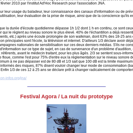
 février 2010 par l'institut Ad'Hoc Research pour l'association JNA.
sur leur usage du baladeur, leur connaissance des canaux d'information ou de préven
tilisation, leur évaluation de la prise de risque, ainsi que de la conscience qu'ils e
que la durée d'écoute quotidienne dépasse 1h 1/2 dont 1 h en continu, ce sont ceux q
 qui le règlent au niveau sonore le plus élevé. 40% de l'échantillon a déjà resse
ments, etc.) après une écoute prolongée de son walkman, dont 63% des 18-25 ans 
on principales sont l'école, la télévision et internet. D'ailleurs 1/3 déclare avoir dé
mpagnes nationales de sensibilisation sur ces deux derniers médias. S'ils ne cons
d'information sur ce type de sujet, en cas de survenance d'un problème d'audition, 
x référents, avant le médecin traitant, pour les plus âgés. 2/3 se sentent sous-inform
le floue, comme l'est pour 75% d'entre eux la règlementation sur le niveau sonore d
ximum à ne pas dépasser est de 80 dB et 1/3 sait que 100 dB est la limite maxim
s informés des risques, 87% disent vouloir changer leur mode de consommation (b
 Enfin 1/3 de ces 12 à 25 ans se déclare prêt à changer radicalement de comport
ion-infos.org/jna/
------------------------------------------------------------------
Festival Agora / La nuit du prototype