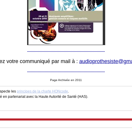
------------------------------------------------------------------
z votre communiqué par mail à :
audioprothesiste@gma
------------------------------------------------------------------
Page Archivée en 2011
especte les
principes de la charte HONcode
.
fié en partenariat avec la Haute Autorité de Santé (HAS).