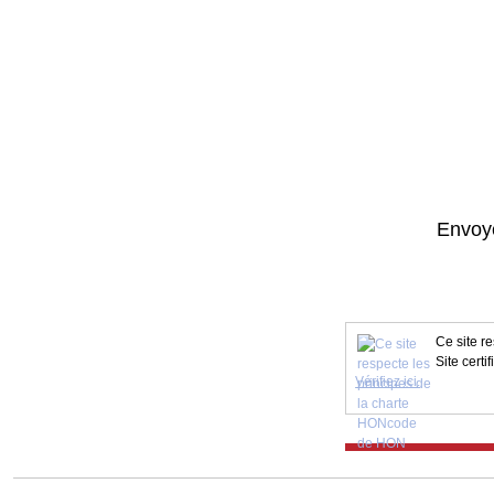
Envoye
Ce site r
Site certi
Vérifiez ici.