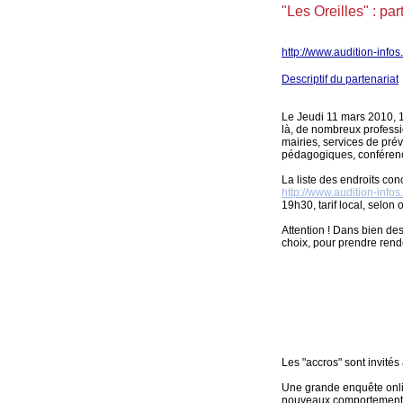
"Les Oreilles" : par
http://www.audition-infos
Descriptif du partenariat
Le Jeudi 11 mars 2010, 13
là, de nombreux professi
mairies, services de pré
pédagogiques, conférenc
La liste des endroits co
http://www.audition-infos
19h30, tarif local, selon 
Attention ! Dans bien des
choix, pour prendre rend
Les "accros" sont invités
Une grande enquête onli
nouveaux comportements 