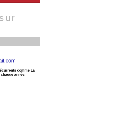
sur
il.com
récurrents comme La
ue chaque année.