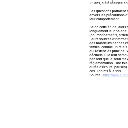
25 ans, a été réalisée en
Les questions portaient 
envers les précautions d'u
leur comportement.
Selon cette étude, alors 
longuement leur baladeur
(bourdonnements, siffle
Leurs sources d'informati
des baladeurs par des ca
familial comme un relais 
qui restent les principau
décibels. Elle leur semb
pensent que le seuil ma
réglementation. Une foi
durée d'écoute, pauses).
ces 3 points à la fois.
Source :
http://www.audit