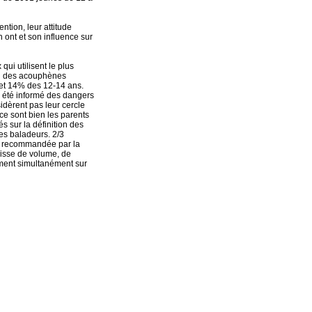
tion, leur attitude
n ont et son influence sur
ui utilisent le plus
nti des acouphènes
et 14% des 12-14 ans.
jà été informé des dangers
idèrent pas leur cercle
ce sont bien les parents
és sur la définition des
es baladeurs. 2/3
um recommandée par la
aisse de volume, de
ement simultanément sur