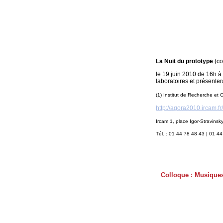
La Nuit du prototype
(co
le 19 juin 2010 de 16h à 
laboratoires et présenter
(1) Institut de Recherche et
http://agora2010.ircam.fr
Ircam 1, place Igor-Stravinsk
Tél. : 01 44 78 48 43 | 01 4
Colloque : Musiques 