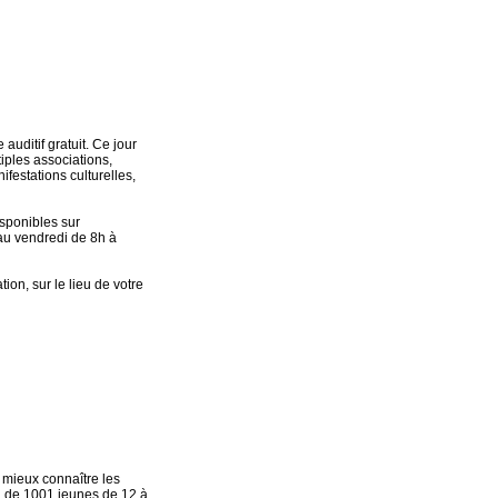
uditif gratuit. Ce jour
iples associations,
festations culturelles,
sponibles sur
au vendredi de 8h à
ion, sur le lieu de votre
 mieux connaître les
l de 1001 jeunes de 12 à