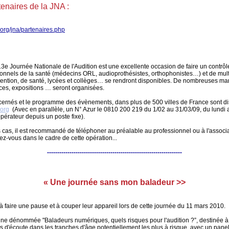
tenaires de la JNA :
.org/jna/partenaires.php
e Journée Nationale de l'Audition est une excellente occasion de faire un contrôle a
onnels de la santé (médecins ORL, audioprothésistes, orthophonistes…) et de mult
vention, de santé, lycées et collèges… se rendront disponibles. De nombreuses mani
es, expositions … seront organisées.
ncernés et le programme des évènements, dans plus de 500 villes de France sont di
.org
(Avec en parallèle, un N° Azur le 0810 200 219 du 1/02 au 31/03/09, du lundi 
opérateur depuis un poste fixe).
 cas, il est recommandé de téléphoner au préalable au professionnel ou à l'associat
ez-vous dans le cadre de cette opération...
------------------------------------------------------------------
« Une journée sans mon baladeur >>
 à faire une pause et à couper leur appareil lors de cette journée du 11 mars 2010.
ne dénommée "Baladeurs numériques, quels risques pour l'audition ?”, destinée à
d'écoute dans les tranches d'âge potentiellement les plus à risque, avec un pane