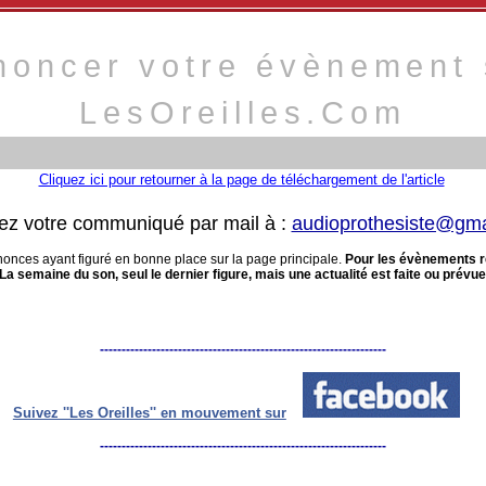
noncer votre évènement 
LesOreilles.Com
Cliquez ici pour retourner à la page de téléchargement de l'article
z votre communiqué par mail à :
audioprothesiste@gma
onces ayant figuré en bonne place sur la page principale.
Pour les évènements 
 La semaine du son, seul le dernier figure, mais une actualité est faite ou prév
------------------------------------------------------------------
Suivez ''Les Oreilles'' en mouvement sur
------------------------------------------------------------------