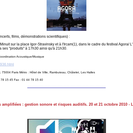
ncerts, films, démonstrations scientifiques) :
Minuit sur la place Igor-Stravinsky et à l'Ircam(1), dans le cadre du festival Agora/ 
a ses "produits" à 17h30 ainsi qu'à 21h30.
 Coordination Acoustique/Musique
/936.html
y, 75004 Paris Métro : Hôtel de Ville, Rambuteau, Châtelet, Les Halles
4 78 15 45 Fax : 01 44 78 15 40
------------------------------------------------------------------
amplifiées : gestion sonore et risques auditifs. 20 et 21 octobre 2010 - 